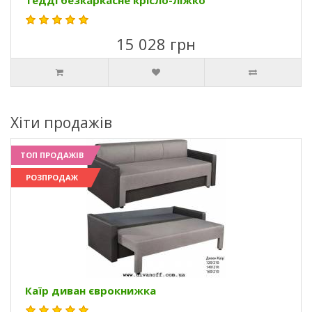
Тедді безкаркасне крісло-ліжко
15 028 грн
Хіти продажів
ТОП ПРОДАЖІВ
РОЗПРОДАЖ
Каїр диван єврокнижка