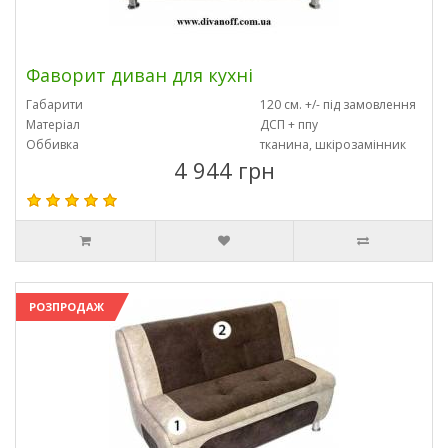
Фаворит диван для кухні
Габарити
120 см. +/- під замовлення
Матеріал
ДСП + ппу
Оббивка
тканина, шкірозамінник
4 944 грн
РОЗПРОДАЖ