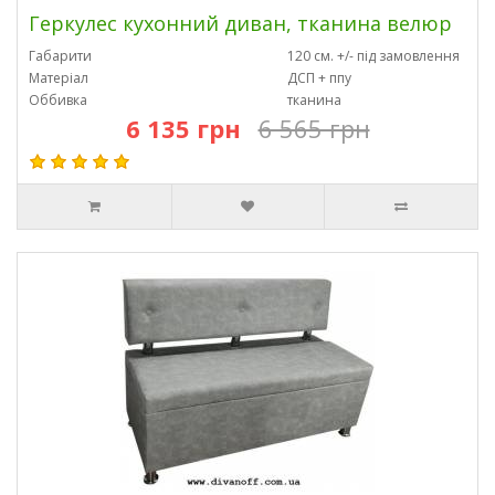
Геркулес кухонний диван, тканина велюр
Габарити
120 см. +/- під замовлення
Матеріал
ДСП + ппу
Оббивка
тканина
6 135 грн
6 565 грн