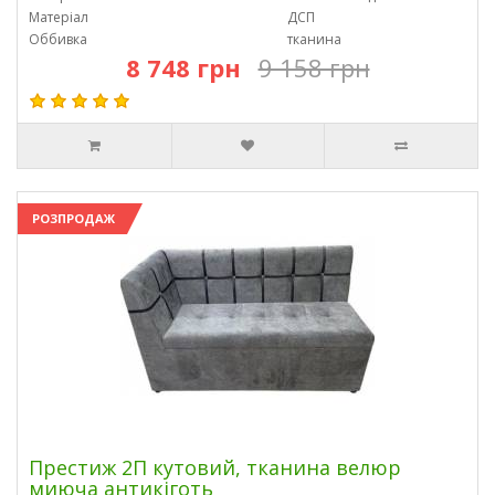
Матеріал
ДСП
Оббивка
тканина
8 748 грн
9 158 грн
РОЗПРОДАЖ
Престиж 2П кутовий, тканина велюр
миюча антикіготь