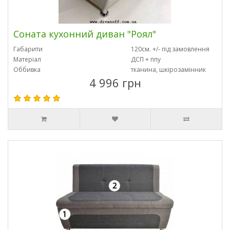
Соната кухонний диван "Роял"
Габарити
120см. +/- під замовлення
Матеріал
ДСП + ппу
Оббивка
тканина, шкірозамінник
4 996 грн