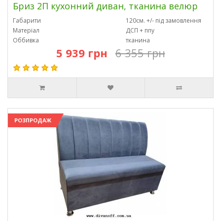
Бриз 2П кухонний диван, тканина велюр
Габарити
120см. +/- під замовлення
Матеріал
ДСП + ппу
Оббивка
тканина
5 939 грн
6 355 грн
РОЗПРОДАЖ