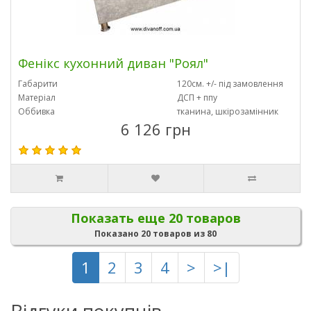
Фенікс кухонний диван "Роял"
Габарити
120см. +/- під замовлення
Матеріал
ДСП + ппу
Оббивка
тканина, шкірозамінник
6 126 грн
Показать еще 20 товаров
Показано 20 товаров из 80
1
2
3
4
>
>|