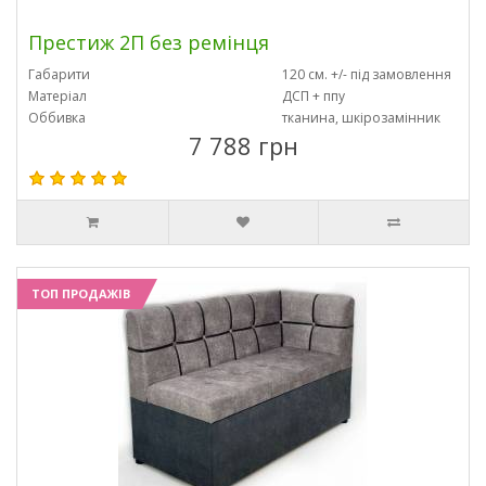
Престиж 2П без ремінця
Габарити
120 см. +/- під замовлення
Матеріал
ДСП + ппу
Оббивка
тканина, шкірозамінник
7 788 грн
ТОП ПРОДАЖІВ