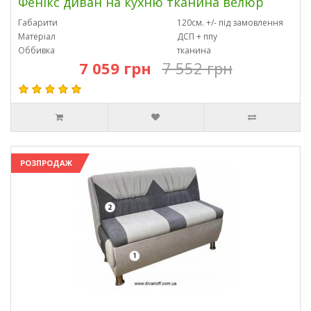
Фенікс диван на кухню тканина велюр
Габарити
120см. +/- під замовлення
Матеріал
ДСП + ппу
Оббивка
тканина
7 059 грн
7 552 грн
РОЗПРОДАЖ