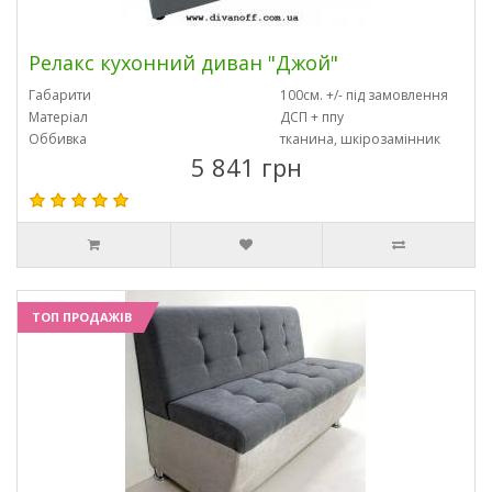
Релакс кухонний диван "Джой"
Габарити
100см. +/- під замовлення
Матеріал
ДСП + ппу
Оббивка
тканина, шкірозамінник
5 841 грн
ТОП ПРОДАЖІВ