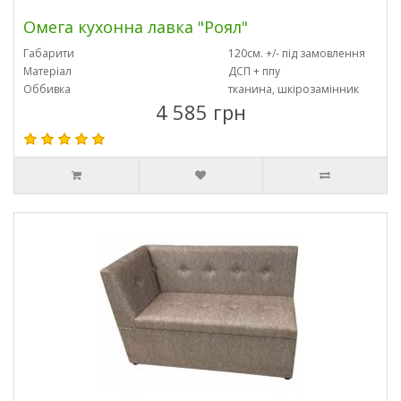
Омега кухонна лавка "Роял"
Габарити
120см. +/- під замовлення
Матеріал
ДСП + ппу
Оббивка
тканина, шкірозамінник
4 585 грн