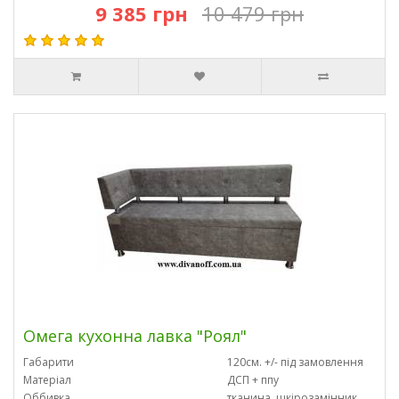
9 385 грн
10 479 грн
Омега кухонна лавка "Роял"
Габарити
120см. +/- під замовлення
Матеріал
ДСП + ппу
Оббивка
тканина, шкірозамінник