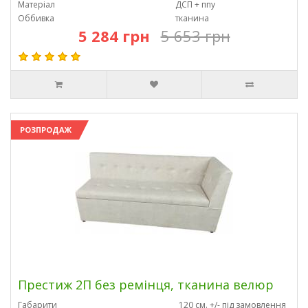
Матеріал
ДСП + ппу
Оббивка
тканина
5 284 грн
5 653 грн
РОЗПРОДАЖ
Престиж 2П без ремінця, тканина велюр
Габарити
120 см. +/- під замовлення