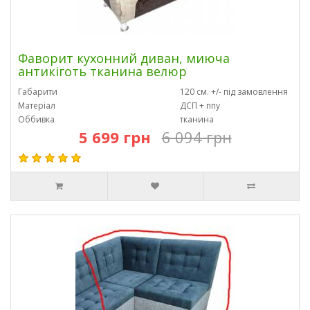
Фаворит кухонний диван, миюча
антикіготь тканина велюр
Габарити
120 см. +/- під замовлення
Матеріал
ДСП + ппу
Оббивка
тканина
5 699 грн
6 094 грн