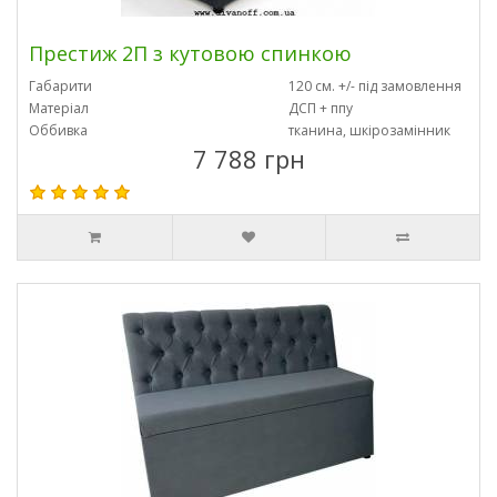
Престиж 2П з кутовою спинкою
Габарити
120 см. +/- під замовлення
Матеріал
ДСП + ппу
Оббивка
тканина, шкірозамінник
7 788 грн