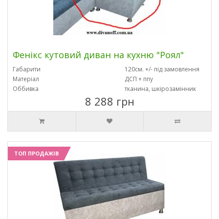
Фенікс кутовий диван на кухню "Роял"
Габарити
120см. +/- під замовлення
Матеріал
ДСП + ппу
Оббивка
тканина, шкірозамінник
8 288 грн
ТОП ПРОДАЖІВ