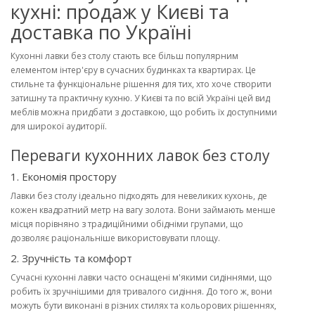
кухні: продаж у Києві та
доставка по Україні
Кухонні лавки без столу стають все більш популярним
елементом інтер'єру в сучасних будинках та квартирах. Це
стильне та функціональне рішення для тих, хто хоче створити
затишну та практичну кухню. У Києві та по всій Україні цей вид
меблів можна придбати з доставкою, що робить їх доступними
для широкої аудиторії.
Переваги кухонних лавок без столу
1. Економія простору
Лавки без столу ідеально підходять для невеликих кухонь, де
кожен квадратний метр на вагу золота. Вони займають менше
місця порівняно з традиційними обідніми групами, що
дозволяє раціональніше використовувати площу.
2. Зручність та комфорт
Сучасні кухонні лавки часто оснащені м'якими сидіннями, що
робить їх зручнішими для тривалого сидіння. До того ж, вони
можуть бути виконані в різних стилях та кольорових рішеннях,