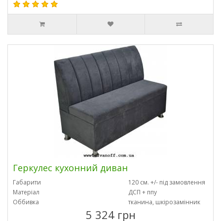
Геркулес кухонний диван
Габарити
120 см. +/- під замовлення
Матеріал
ДСП + ппу
Оббивка
тканина, шкірозамінник
5 324 грн