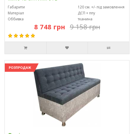
Габарити
120 см. +/- під замовлення
Матеріал
ДСП + ппу
Оббивка
тканина
8 748 грн
9 158 грн
РОЗПРОДАЖ