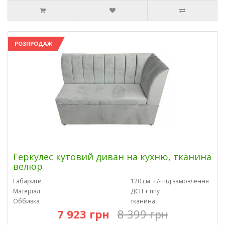
РОЗПРОДАЖ
Геркулес кутовий диван на кухню, тканина
велюр
Габарити
120 см. +/- під замовлення
Матеріал
ДСП + ппу
Оббивка
тканина
7 923 грн
8 399 грн