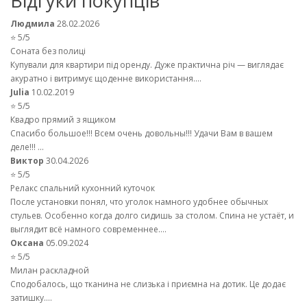
Відгуки покупців
Людмила
28.02.2026
⭐ 5/5
Соната без полиці
Купували для квартири під оренду. Дуже практична річ — виглядає
акуратно і витримує щоденне використання....
Julia
10.02.2019
⭐ 5/5
Квадро прямий з ящиком
Спасибо большое!!! Всем очень довольны!!! Удачи Вам в вашем
деле!!! ...
Виктор
30.04.2026
⭐ 5/5
Релакс спальний кухонний куточок
После установки понял, что уголок намного удобнее обычных
стульев. Особенно когда долго сидишь за столом. Спина не устаёт, и
выглядит всё намного современнее....
Оксана
05.09.2024
⭐ 5/5
Милан раскладной
Сподобалось, що тканина не слизька і приємна на дотик. Це додає
затишку....