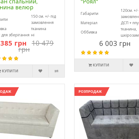
ан спальний,
"Роял"
нина велюр
120см. +/-
Габарити
150 см. +/- під
замовлен
рити
замовлення
Матеріал
ДСП + ппу
вка
тканина
тканина,
Оббивка
 для зберігання
ні
шкірозам
 385 грн
10 479
6 003 грн
грн
КУПИТИ
КУПИТИ
РОДАЖ
РОЗПРОДАЖ