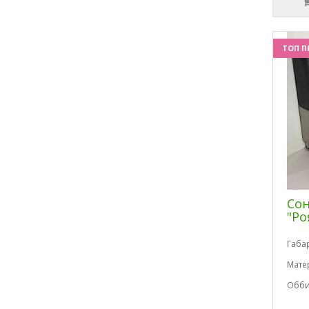
ТОП П
Сон
"Ро
Габа
Мате
Обби