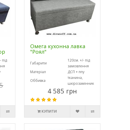
Омега кухонна лавка
юр
"Роял"
- під
120см. +/- під
Габарити
ння
замовлення
у
Матеріал
ДСП + ппу
тканина,
Оббивка
5
шкірозамінник
4 585 грн
КУПИТИ