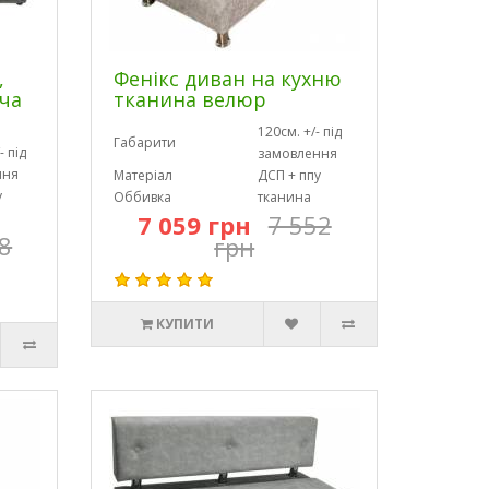
,
Фенікс диван на кухню
ча
тканина велюр
120см. +/- під
Габарити
- під
замовлення
ння
Матеріал
ДСП + ппу
у
Оббивка
тканина
7 059 грн
7 552
8
грн
КУПИТИ