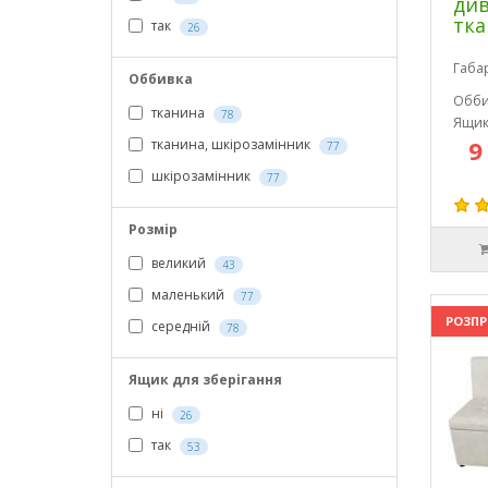
див
тка
так
26
Габа
Оббивка
Обби
тканина
78
Ящик
9
тканина, шкірозамінник
77
шкірозамінник
77
Розмір
великий
43
маленький
77
РОЗП
середній
78
Ящик для зберігання
ні
26
так
53