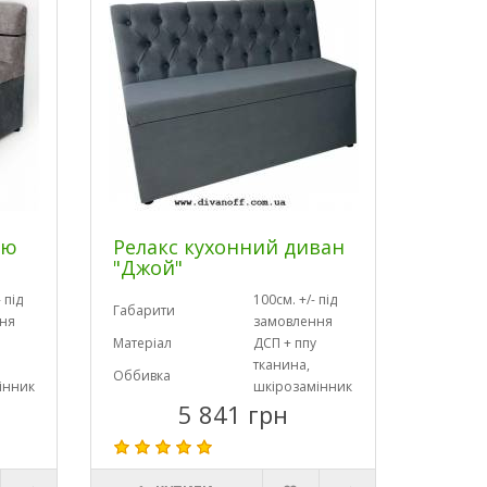
ою
Релакс кухонний диван
"Джой"
 під
100см. +/- під
Габарити
ня
замовлення
Матеріал
ДСП + ппу
тканина,
Оббивка
інник
шкірозамінник
5 841 грн