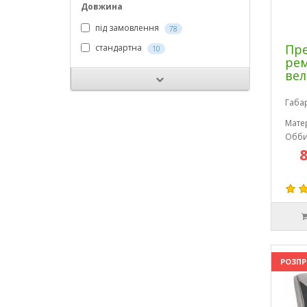
Довжина
під замовлення
78
Пре
стандартна
10
рем
ве
Габа
Мате
Обби
РОЗП