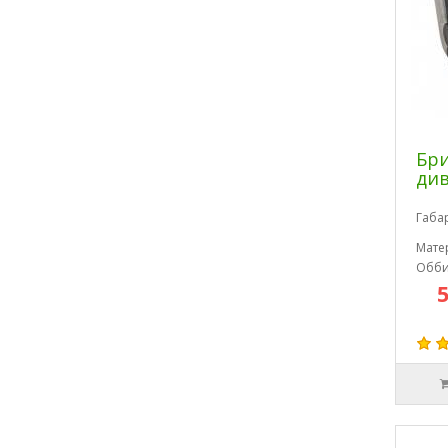
Бри
див
Габа
Мате
Обби