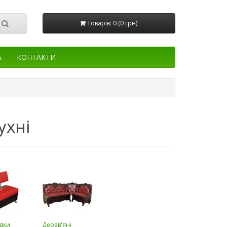
Товарів: 0 (0 грн)
А
КОНТАКТИ
ухні
авки
Дерев'яні