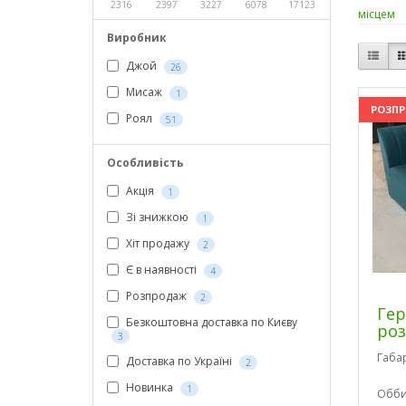
2316
2397
3227
6078
17123
місцем
Виробник
Джой
26
Мисаж
1
РОЗП
Роял
51
Особливість
Акція
1
Зі знижкою
1
Хіт продажу
2
Є в наявності
4
Розпродаж
2
Гер
Безкоштовна доставка по Києву
роз
3
Габа
Доставка по Україні
2
Новинка
1
Обби