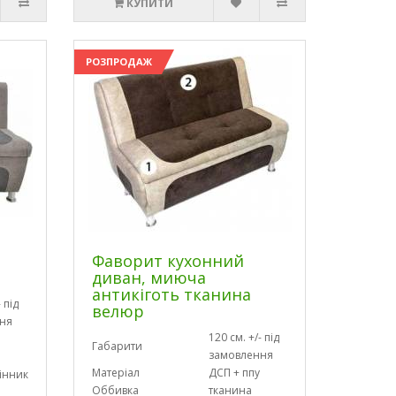
КУПИТИ
РОЗПРОДАЖ
Фаворит кухонний
диван, миюча
антикіготь тканина
 під
велюр
ня
120 см. +/- під
Габарити
замовлення
Матеріал
ДСП + ппу
інник
Оббивка
тканина