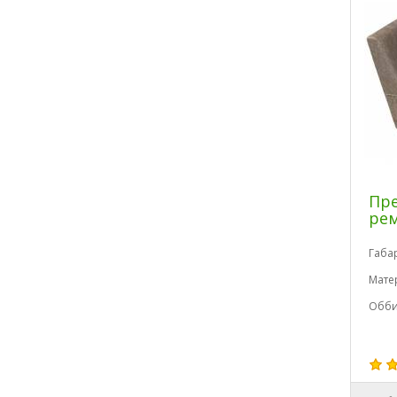
Пре
рем
Габа
Мате
Обби