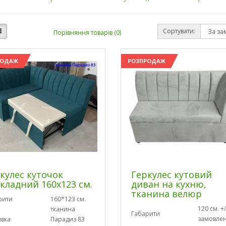
Сортувати:
Порівняння товарів (0)
РОДАЖ
РОЗПРОДАЖ
кулес куточок
Геркулес кутовий
кладний 160х123 см.
диван на кухню,
тканина велюр
рити
160*123 см.
120 см. +/
тканина
Габарити
замовле
вка
Парадиз 83