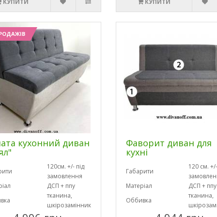
КУПИТИ
КУПИТИ
РОДАЖІВ
ата кухонний диван
Фаворит диван для
ял"
кухні
120см. +/- під
120 см. +/-
рити
Габарити
замовлення
замовлен
ріал
ДСП + ппу
Матеріал
ДСП + ппу
тканина,
тканина,
вка
Оббивка
шкірозамінник
шкірозам