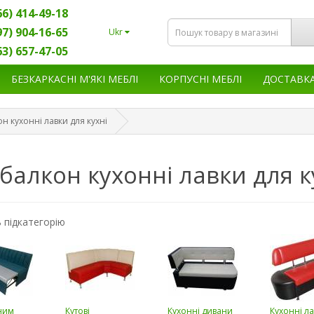
66) 414-49-18
97) 904-16-65
Ukr
63) 657-47-05
БЕЗКАРКАСНІ М'ЯКІ МЕБЛІ
КОРПУСНІ МЕБЛІ
ДОСТАВК
н кухонні лавки для кухні
балкон кухонні лавки для к
 підкатегорію
ним
Кутові
Кухонні дивани
Кухонні л