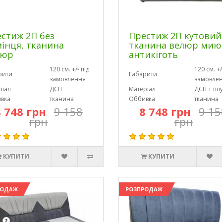
стиж 2П без
Престиж 2П кутовий
інця, тканина
тканина велюр мию
люр
антикіготь
120 см. +/- під
120 см. +/
рити
Габарити
замовлення
замовле
ріал
ДСП
Матеріал
ДСП + пп
вка
тканина
Оббивка
тканина
8 748 грн
9 158
8 748 грн
9 15
грн
грн
КУПИТИ
КУПИТИ
РОДАЖ
РОЗПРОДАЖ