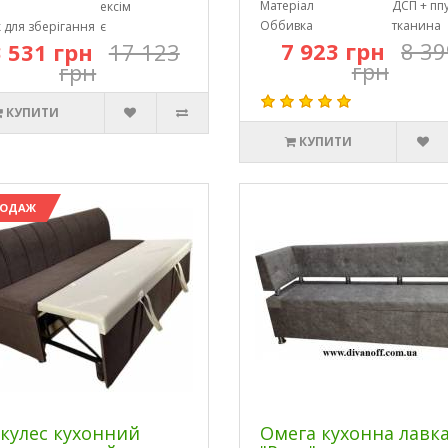
Матеріал
ДСП + пп
ексім
Оббивка
тканина
 для зберігання
є
7 923 грн
8 39
 531 грн
17 123
грн
грн
КУПИТИ
КУПИТИ
РОДАЖ
кулес кухонний
Омега кухонна лавк