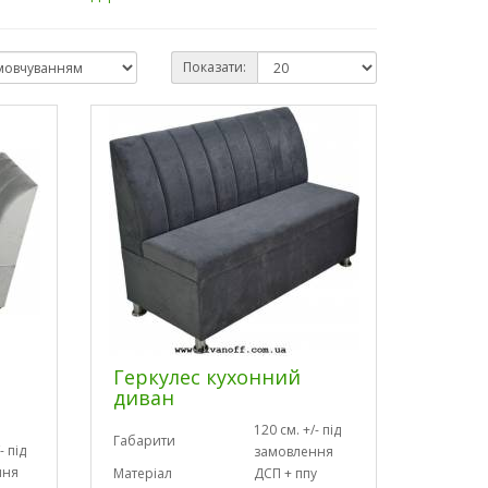
Показати:
Геркулес кухонний
диван
120 см. +/- під
Габарити
- під
замовлення
ння
Матеріал
ДСП + ппу