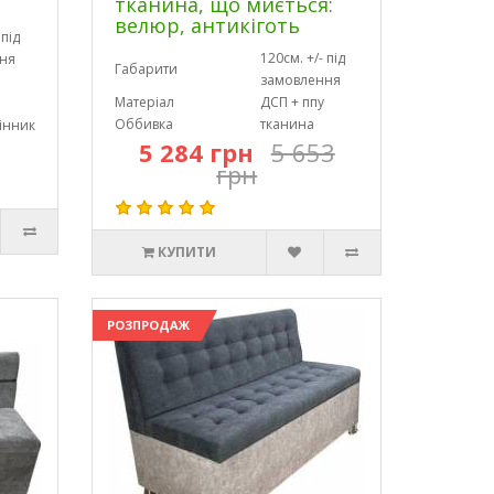
тканина, що миється:
велюр, антикіготь
 під
120см. +/- під
ня
Габарити
замовлення
Матеріал
ДСП + ппу
Оббивка
тканина
інник
5 284 грн
5 653
грн
КУПИТИ
РОЗПРОДАЖ