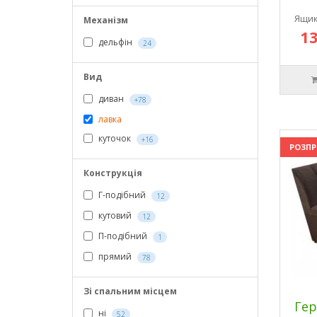
Ящик
Механізм
13
дельфін
24
Вид
диван
+78
лавка
куточок
+16
РОЗП
Конструкція
Г-подібний
12
кутовий
12
П-подібний
1
прямий
78
Зі спальним місцем
Гер
ні
52