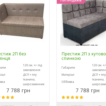
ТОП ПРОДАЖІВ
стиж 2П без
Престиж 2П з кутов
інця
спинкою
120 см. +/- під
120 см. +/-
рити
Габарити
замовлення
замовлен
ріал
ДСП + ппу
Матеріал
ДСП + ппу
тканина,
тканина,
вка
Оббивка
шкірозамінник
шкірозам
7 788 грн
7 788 грн