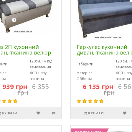
з 2П кухонний
Геркулес кухонний
ан, тканина велюр
диван, тканина вел
120см. +/- під
120 см. +/
рити
Габарити
замовлення
замовле
ріал
ДСП + ппу
Матеріал
ДСП + пп
вка
тканина
Оббивка
тканина
5 939 грн
6 355
6 135 грн
6 56
грн
грн
КУПИТИ
КУПИТИ