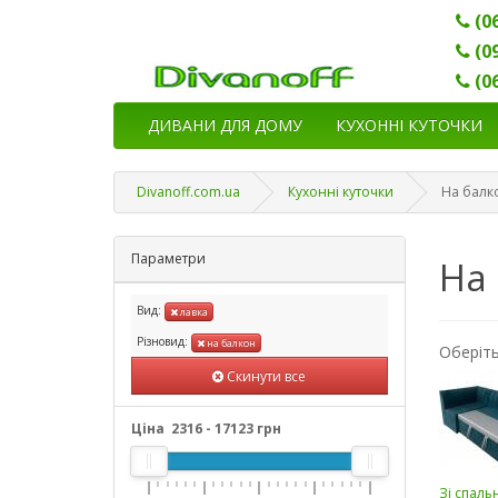
(0
(0
(0
ДИВАНИ ДЛЯ ДОМУ
КУХОННІ КУТОЧКИ
Divanoff.com.ua
Кухонні куточки
На балко
Параметри
На 
Вид:
лавка
Різновид:
на балкон
Оберіть
Скинути все
Ціна
2316
-
17123
грн
Зі спаль