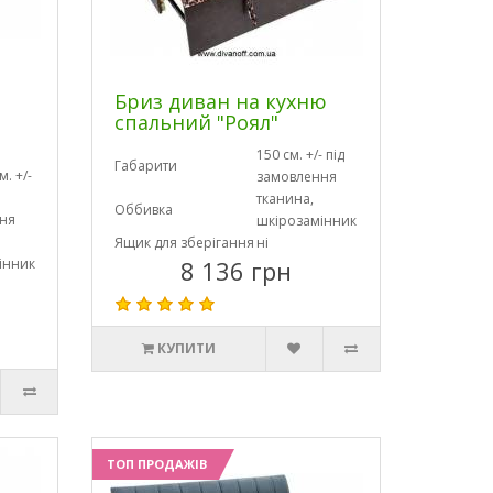
Бриз диван на кухню
спальний "Роял"
150 см. +/- під
Габарити
. +/-
замовлення
тканина,
Оббивка
ня
шкірозамінник
Ящик для зберігання
ні
інник
8 136 грн
КУПИТИ
ТОП ПРОДАЖІВ