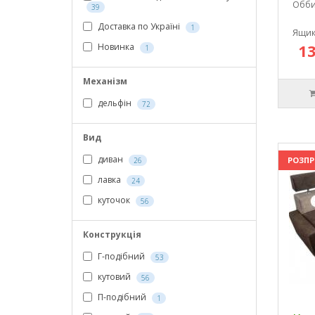
Обби
39
Доставка по Україні
1
Ящик
13
Новинка
1
Механізм
дельфін
72
Вид
диван
РОЗП
26
лавка
24
куточок
56
Конструкція
Г-подібний
53
кутовий
56
П-подібний
1