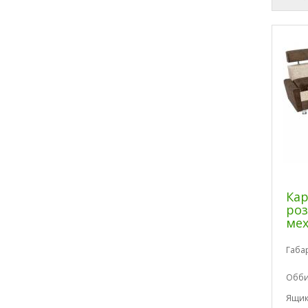
Кар
ро
мех
Габа
Обби
Ящик