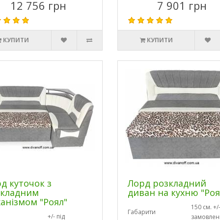
12 756 грн
7 901 грн
КУПИТИ
КУПИТИ
д куточок з
Лорд розкладний
зкладним
диван на кухню "Роя
анізмом "Роял"
150 см. +/-
Габарити
+/- під
замовлен