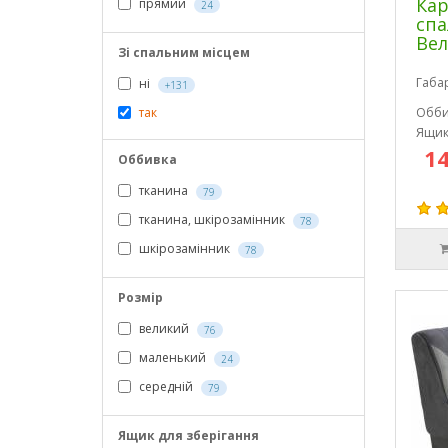
Кар
прямий
24
спа
Ве
Зі спальним місцем
Габа
ні
+131
так
Обби
Ящик
14
Оббивка
тканина
79
тканина, шкірозамінник
78
шкірозамінник
78
Розмір
великий
76
маленький
24
середній
79
Ящик для зберігання