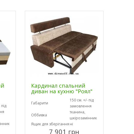
ий
Кардинал спальний
диван на кухню "Роял"
150 см. +/- під
Габарити
 під
замовлення
ня
тканина,
Оббивка
шкірозамінник
інник
Ящик для зберігання
ні
7 901 грн