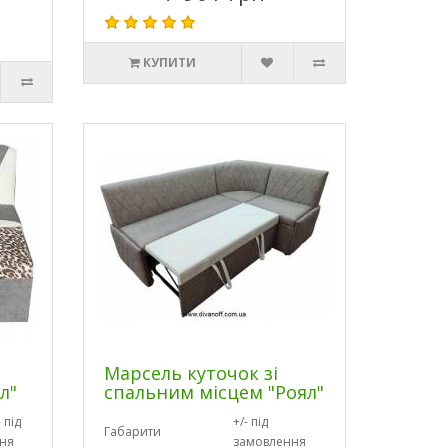
КУПИТИ
Марсель куточок зі
л"
спальним місцем "Роял"
 під
+/- під
Габарити
ня
замовлення