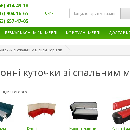
66) 414-49-18
97) 904-16-65
Ukr
63) 657-47-05
БЕЗКАРКАСНІ М'ЯКІ МЕБЛІ
КОРПУСНІ МЕБЛІ
ДОСТАВК
куточки зі спальним місцем Чернігів
онні куточки зі спальним м
 підкатегорію
ним
Кутові
Кухонні дивани
Кухонні л