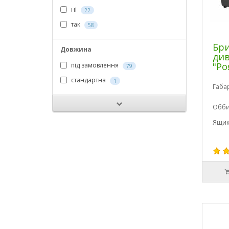
ні
22
так
58
Бри
Довжина
див
"Ро
під замовлення
79
стандартна
1
Габа
Обби
Ящик