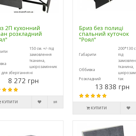
з 2П кухонний
Бриз без полиці
ан розкладний
спальний куточок
ял"
"Роял"
150 см. +/- під
200*130 см
рити
замовлення
Габарити
під
тканина,
замовлен
вка
шкірозамінник
тканина,
Оббивка
 для зберігання
ні
шкірозам
8 272 грн
Розкладний
так
13 838 грн
КУПИТИ
КУПИТИ