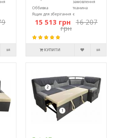
ння
замовлення
Оббивка
тканина
Ящик для зберігання
є
79
15 513 грн
16 207
грн
КУПИТИ