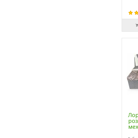
Лор
ро
мех