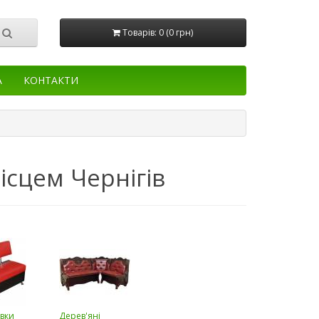
Товарів: 0 (0 грн)
А
КОНТАКТИ
ісцем Чернігів
авки
Дерев'яні