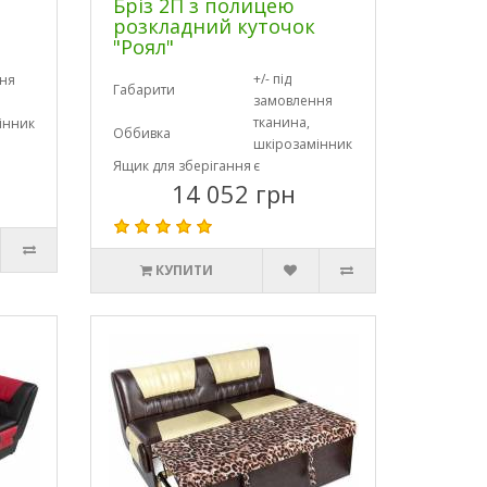
Бріз 2П з полицею
розкладний куточок
"Роял"
+/- під
ня
Габарити
замовлення
тканина,
інник
Оббивка
шкірозамінник
Ящик для зберігання
є
14 052 грн
КУПИТИ