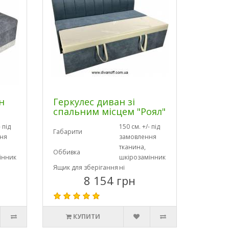
н
Геркулес диван зі
спальним місцем "Роял"
 під
150 см. +/- під
Габарити
ня
замовлення
тканина,
Оббивка
інник
шкірозамінник
Ящик для зберігання
ні
8 154 грн
КУПИТИ