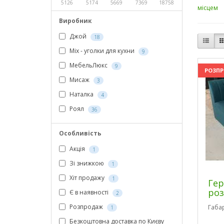
5126
5174
5669
7369
18758
місцем
Виробник
Джой
18
Мix - уголки для кухни
9
МебельЛюкс
9
РОЗП
Мисаж
3
Наталка
4
Роял
36
Особливість
Акція
1
Зі знижкою
1
Хіт продажу
1
Гер
роз
Є в наявності
2
Розпродаж
Габа
1
Безкоштовна доставка по Києву