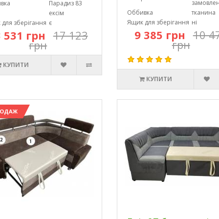
замовле
вка
Парадиз 83
Оббивка
тканина
ексім
Ящик для зберігання
ні
 для зберігання
є
9 385 грн
10 4
 531 грн
17 123
грн
грн
КУПИТИ
КУПИТИ
РОДАЖ