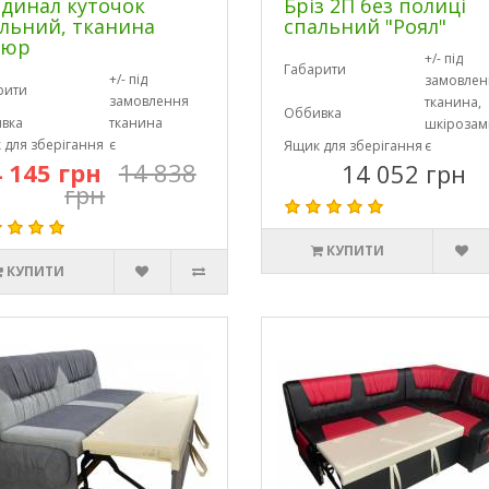
динал куточок
Бріз 2П без полиці
льний, тканина
спальний "Роял"
люр
+/- під
Габарити
+/- під
замовлен
рити
замовлення
тканина,
Оббивка
вка
тканина
шкірозам
 для зберігання
є
Ящик для зберігання
є
 145 грн
14 838
14 052 грн
грн
КУПИТИ
КУПИТИ