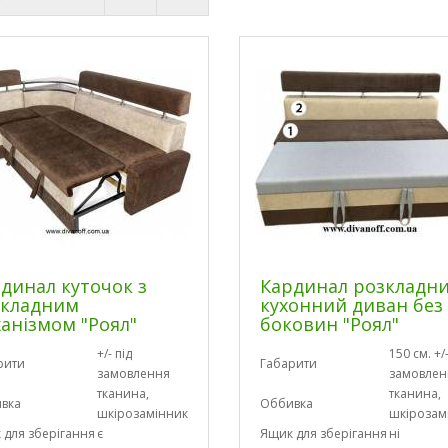
динал куточок з
Кардинал розкладн
зкладним
кухонний диван без
анізмом "Роял"
боковин "Роял"
+/- під
150 см. +/-
рити
Габарити
замовлення
замовлен
тканина,
тканина,
вка
Оббивка
шкірозамінник
шкірозам
 для зберігання
є
Ящик для зберігання
ні