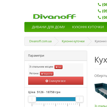
(0
(0
(0
ДИВАНИ ДЛЯ ДОМУ
КУХОННІ КУТОЧКИ
Divanoff.com.ua
Кухонні куточки
Кухонні 
Параметри
Кух
Зі спальним місцем:
так
Регіони:
Чернігів
Оберіть
Скинути все
Ціна
5126
-
18758
грн
Зі спаль