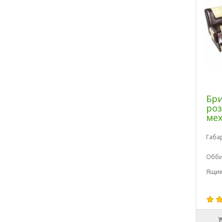
Бри
ро
мех
Габа
Обби
Ящик