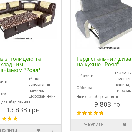
з з полицею та
Герд спальний дива
зкладним
на кухню "Роял"
анізмом "Роял"
150 см. +/-
Габарити
+/- під
замовлен
рити
замовлення
тканина,
Оббивка
тканина,
шкірозам
вка
шкірозамінник
Ящик для зберігання
ні
 для зберігання
є
9 803 грн
13 838 грн
КУПИТИ
КУПИТИ