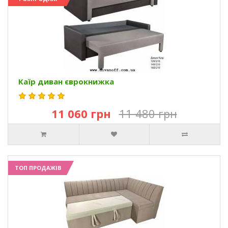
Каїр диван єврокнижка
11 060 грн
11 480 грн
ТОП ПРОДАЖІВ