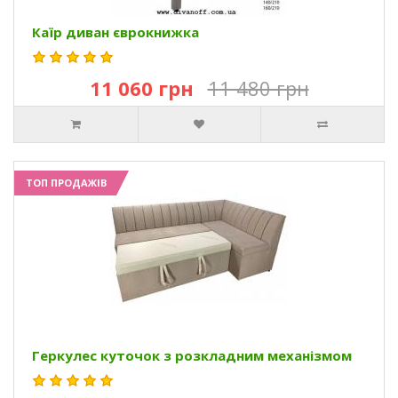
Каїр диван єврокнижка
11 060 грн
11 480 грн
ТОП ПРОДАЖІВ
Геркулес куточок з розкладним механізмом