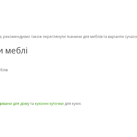
, рекомендуємо також переглянути тканини для меблів та варіанти сучасн
и меблі
блів
дивани для дому
та
кухонні куточки
для кухні.