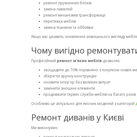
ремонт пружинних блоків
заміна ламелей
ремонт механізмів трансформації
перетяжка меблів
заміна тканини та оббивки
Якщо вас цікавить оновлення зовнішнього вигляду меблів
Чому вигідно ремонтуват
Професійний
ремонт м'яких меблів
дозволяє:
заощадити до 70% порівняно з покупкою нових ме
зберегти зручну конструкцію
оновити інтер'єр без великих витрат
замінити зношені елементи
продовжити термін служби меблів на багато років
Особливо це актуально для якісних моделей з категорій
Ремонт диванів у Києві
Ми виконуємо:
ремонт розкладних диванів