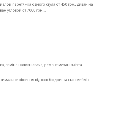
иалов: перетяжка одного стула от 450 грн., диван на
ан угловой от 7000 грн....
ка, заміна наповнювача, ремонт механізмів та
тимальне рішення під ваш бюджет та стан меблів.