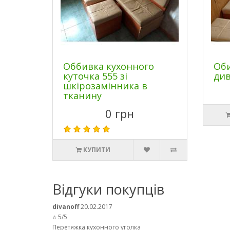
Оббивка кухонного
Оби
куточка 555 зі
див
шкірозамінника в
тканину
0 грн
КУПИТИ
Відгуки покупців
divanoff
20.02.2017
⭐ 5/5
Перетяжка кухонного уголка