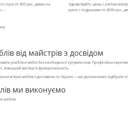
о стула от 450 грн., диван на
Здравствуйте, цены с учётом матер
 ...
кухне с подушками от 4500 грн., див
ину
лів від майстрів з досвідом
овити улюблені меблі без необхідності купувати нові. Професійна перетяж
, зовнішній вигляд та функціональність.
ення м'яких меблів з доставкою по Україні — ми допоможемо підібрати оп
блів ми виконуємо
х меблів: