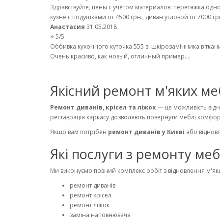
Здравствуйте, цены с учётом материалов: перетяжка одног
кухне с подушками от 4500 грн., диван угловой от 7000 грн.
Анастасия
31.05.2018
⭐ 5/5
Оббивка кухонного куточка 555 зі шкірозамінника в ткан
Очень красиво, как новый, отличный пример....
Якісний ремонт м'яких меб
Ремонт диванів, крісел та ліжок
— це можливість відн
реставрація каркасу дозволяють повернути меблі комфорт
Якщо вам потрібен
ремонт диванів у Києві
або відновл
Які послуги з ремонту ме
Ми виконуємо повний комплекс робіт з відновлення м'яки
ремонт диванів
ремонт крісел
ремонт ліжок
заміна наповнювача