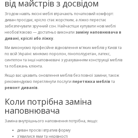
від майстрів з досвідом
Згодом навіть якісні меблі втрачають початковий комфорт:
диван просідає, крісло стає жорстким, а ліжко перестає
забезпечувати зручний сон. Найчастіше купувати нові меблі
необов'язково — достатньо виконати
заміну наповнювача в
дивані, кріслі або ліжку
.
Ми виконуємо професійне відновлення м'яких меблів у Києві та
по всій Україні: міняємо поролон, пінополіуретан, латекс,
синтепон та інші наповнювачі з урахуванням конструкції меблів
та побажань клієнта.
Якщо вас цікавить оновлення меблів без повної заміни, також
рекомендуємо переглянути послуги
перетяжка меблів
та
ремонт диванів
.
Коли потрібна заміна
наповнювача
Заміна внутрішнього наповнення потрібна, якщо:
диван просів і втратив форму
з'явилися ями та нерівності