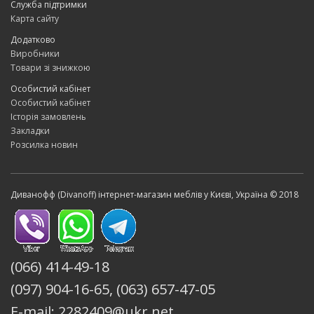
Заміна наповнювача в ліжку
Служба підтримки
Карта сайту
Міняємо наповнення м'якого узголів'я, основи та спальних
Додатково
елементів.
Виробники
Товари зі знижкою
Заміна наповнювача в кухонних
куточках
Особистий кабінет
Особистий кабінет
Особливо потрібна послуга для кухонних меблів з активною
Історія замовлень
щоденною експлуатацією.
Закладки
Розсилка новин
Рекомендуємо також подивитися
кухонні куточки
та кутові
кухонні куточки
Які матеріали
Диванофф (Divanoff) інтернет-магазин меблів у Києві, Україна © 2018
використовуються
Ми використовуємо сучасні меблеві матеріали:
високоеластичний ППУ
(066) 414-49-18
меблевий поролон підвищеної щільності
(097) 904-16-65, (063) 657-47-05
латексні наповнювачі
синтепон
E-mail: 2282409@ukr.net
холофайбер