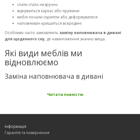
спати стало незручно
відчувається каркас або пружини
меблі почали скрипіти або деформуватися
наповнювач кришиться всередині
Особливо часто замовляють
заміну наповнювача в дивані
для щоденного сну
, де навантаження значно вища.
Які види меблів ми
відновлюємо
Заміна наповнювача в дивані
Відновлюємо прямі, кутові та модульні моделі. Підбираємо
густину наповнювача під щоденне використання.
Читати повністю
Дивіться також
дивани для дому
та дивани для сну
Заміна наповнювача в кріслі
Оновлюємо м'якість сидіння та спинки, відновлюємо форму та
Інформація
комфорт.
Гарантія та повернення