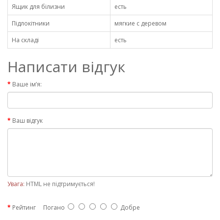
Ящик для білизни
есть
Підлокітники
мягкие с деревом
На складі
есть
Написати відгук
Ваше ім’я:
Ваш відгук
Увага:
HTML не підтримується!
Рейтинг
Погано
Добре