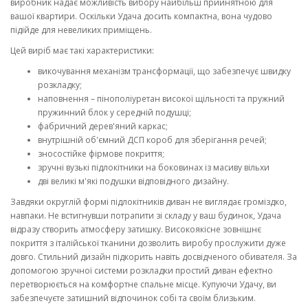
виробник надає можливість вибору найбільш прийнятною для
вашої квартири. Оскільки Удача досить компактна, вона чудово
підійде для невеликих приміщень.
Цей виріб має такі характеристики:
викочування механізм трансформації, що забезпечує швидку
розкладку;
наповнення – пінополіуретан високої щільності та пружний
пружинний блок у середній подушці;
фабричний дерев'яний каркас;
внутрішній об'ємний ДСП короб для зберігання речей;
зносостійке фірмове покриття;
зручні вузькі підлокітники на боковинах із масиву вільхи
дві великі м'які подушки відповідного дизайну.
Завдяки округлій формі підлокітників диван не виглядає громіздко,
навпаки. Не встигнувши потрапити зі складу у ваш будинок, Удача
відразу створить атмосферу затишку. Високоякісне зовнішнє
покриття з італійської тканини дозволить виробу прослужити дуже
довго. Стильний дизайн підкорить навіть досвідченого обивателя. За
допомогою зручної системи розкладки простий диван ефектно
перетворюється на комфортне спальне місце. Купуючи Удачу, ви
забезпечуєте затишний відпочинок собі та своїм близьким.