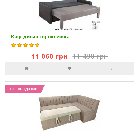
Каїр диван єврокнижка
11 060 грн
11 480 грн
ТОП ПРОДАЖІВ