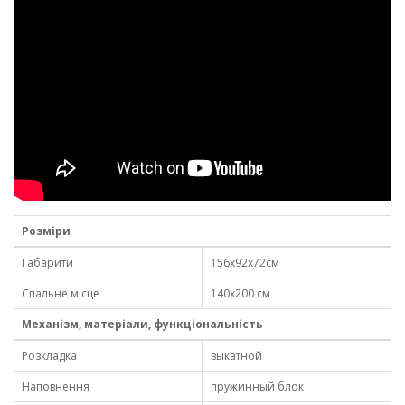
Розміри
Габарити
156х92х72см
Спальне місце
140х200 см
Механізм, матеріали, функціональність
Розкладка
выкатной
Наповнення
пружинный блок