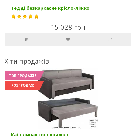
Тедді безкаркасне крісло-ліжко
15 028 грн
Хіти продажів
ТОП ПРОДАЖІВ
РОЗПРОДАЖ
Каїр диван єврокнижка