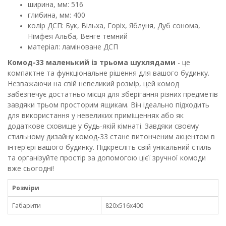
ширина, мм: 516
глибина, мм: 400
колір ДСП: Бук, Вільха, Горіх, Яблуня, Дуб сонома,
Німфея Альба, Венге темний
матеріал: ламіноване ДСП
Комод-33 маленький із трьома шухлядами
- це
компактне та функціональне рішення для вашого будинку.
Незважаючи на свій невеликий розмір, цей комод
забезпечує достатньо місця для зберігання різних предметів
завдяки трьом просторим ящикам. Він ідеально підходить
для використання у невеликих приміщеннях або як
додаткове сховище у будь-якій кімнаті. Завдяки своєму
стильному дизайну комод-33 стане витонченим акцентом в
інтер'єрі вашого будинку. Підкресліть свій унікальний стиль
та організуйте простір за допомогою цієї зручної комоди
вже сьогодні!
Розміри
Габарити
820х516х400