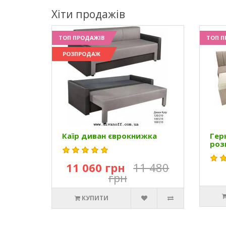
Хіти продажів
ТОП ПРОДАЖІВ
ТОП П
РОЗПРОДАЖ
Каїр диван єврокнижка
Гер
роз
11 060 грн
11 480
грн
КУПИТИ