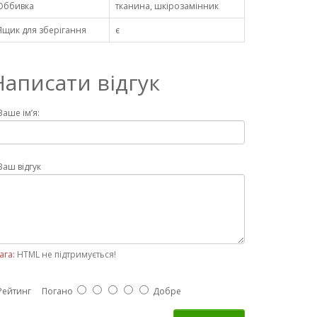
Оббивка
тканина, шкірозамінник
Ящик для зберігання
є
Написати відгук
Ваше ім’я:
Ваш відгук
ага:
HTML не підтримується!
Рейтинг
Погано
Добре