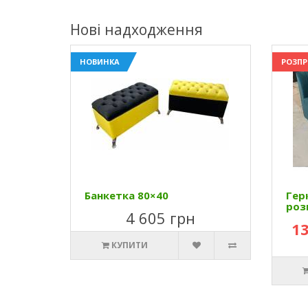
Нові надходження
НОВИНКА
РОЗП
Банкетка 80×40
Гер
роз
4 605 грн
13
КУПИТИ