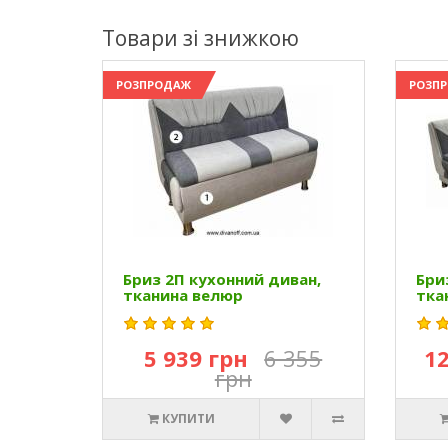
Товари зі знижкою
РОЗПРОДАЖ
РОЗП
Бриз 2П кухонний диван,
Бри
тканина велюр
тка
5 939 грн
6 355
12
грн
КУПИТИ