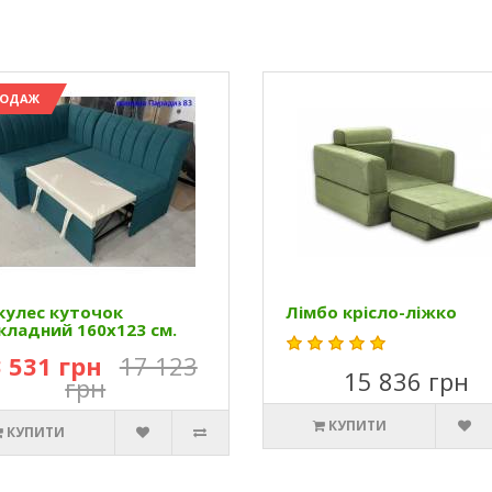
РОДАЖ
кулес куточок
Лімбо крісло-ліжко
кладний 160х123 см.
 531 грн
17 123
15 836 грн
грн
КУПИТИ
КУПИТИ