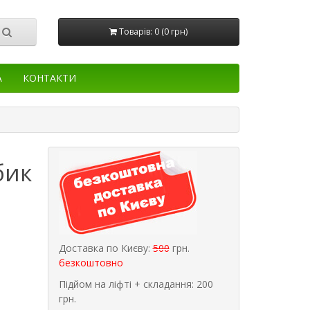
Товарів: 0 (0 грн)
А
КОНТАКТИ
бик
Доставка по Києву:
500
грн.
безкоштовно
Підйом на ліфті + складання: 200
грн.