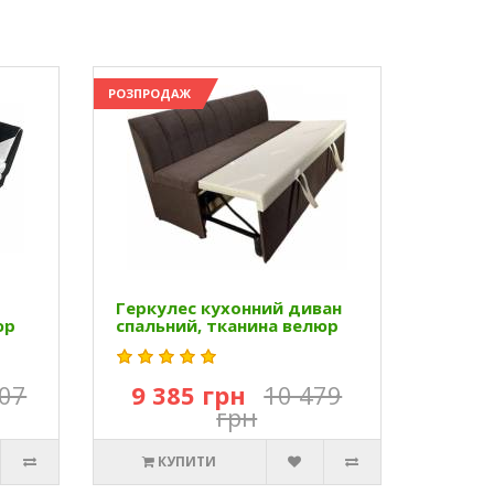
РОЗПРОДАЖ
Геркулес кухонний диван
юр
спальний, тканина велюр
207
9 385 грн
10 479
грн
КУПИТИ