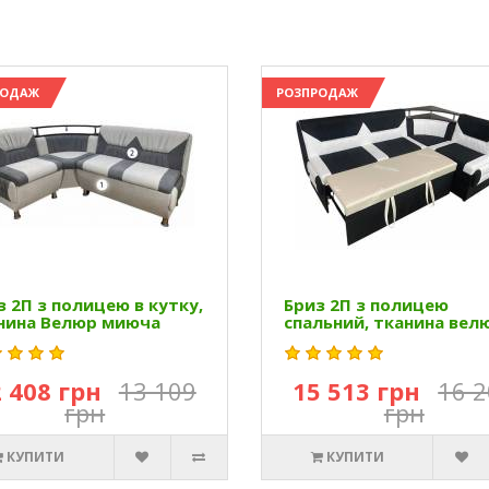
РОДАЖ
РОЗПРОДАЖ
з 2П з полицею в кутку,
Бриз 2П з полицею
нина Велюр миюча
спальний, тканина вел
 408 грн
13 109
15 513 грн
16 
грн
грн
КУПИТИ
КУПИТИ