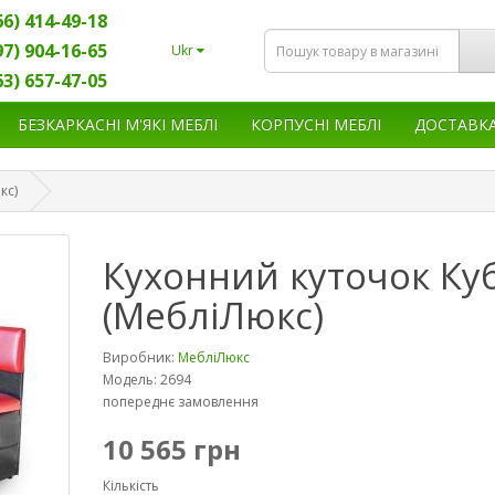
66) 414-49-18
97) 904-16-65
Ukr
63) 657-47-05
БЕЗКАРКАСНІ М'ЯКІ МЕБЛІ
КОРПУСНІ МЕБЛІ
ДОСТАВК
кс)
Кухонний куточок Ку
(МебліЛюкс)
Виробник:
МебліЛюкс
Модель: 2694
попереднє замовлення
10 565 грн
Кількість