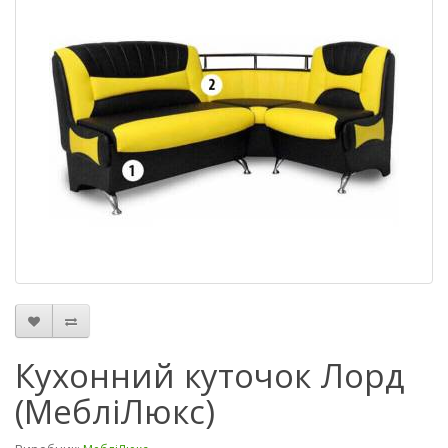
Кухонний куточок Лорд
(МебліЛюкс)