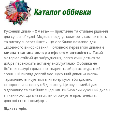
Кухонний диван
«Омега»
— практичне та стильне рішення
для сучасної кухні. Модель поєднує комфорт, компактність
та високу зносостійкість, що особливо важливо для
щоденного використання. Головною перевагою дивана є
мивна тканина велюр з ефектом антикіготь
. Такий
матеріал стійкий до забруднення, легко очищається та
добре переносить активну експлуатацію. Оббивка не
боїться пазурів домашніх тварин та зберігає акуратний
зовнішній вигляд довгий час. Кухонний диван «Омега»
гармонійно вписується в інтер'єр кухні або їдальні,
створюючи затишну обідню зону. Це зручні меблі для
відпочинку та сімейних сніданків. Вибираючи кухонний диван
з тканиною, що миється, ви отримуєте практичність,
довговічність і комфорт.
Підкатегорія: