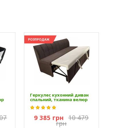
РОЗПРОДАЖ
Геркулес кухонний диван
юр
спальний, тканина велюр
207
9 385 грн
10 479
грн