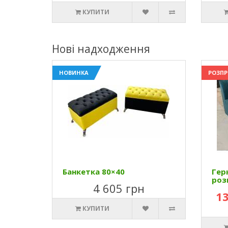
КУПИТИ
Нові надходження
НОВИНКА
РОЗП
Банкетка 80×40
Гер
роз
4 605 грн
13
КУПИТИ