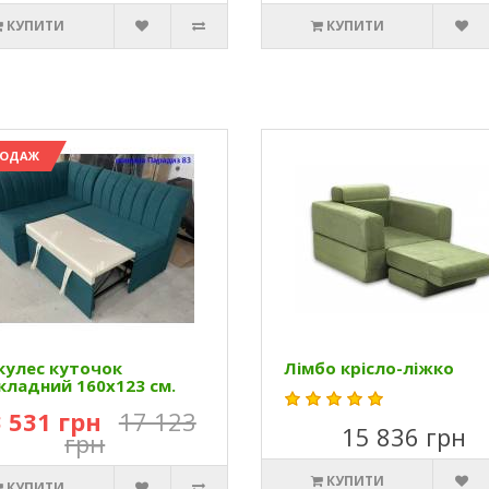
КУПИТИ
КУПИТИ
РОДАЖ
кулес куточок
Лімбо крісло-ліжко
кладний 160х123 см.
 531 грн
17 123
15 836 грн
грн
КУПИТИ
КУПИТИ