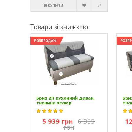
КУПИТИ
Товари зі знижкою
РОЗПРОДАЖ
РОЗП
Бриз 2П кухонний диван,
Бри
тканина велюр
тка
5 939 грн
6 355
12
грн