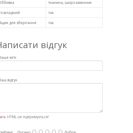
Оббивка
тканина, шкірозамінник
Розкладний
так
Ящик для зберігання
так
Написати відгук
Ваше ім’я:
Ваш відгук
ага:
HTML не підтримується!
Рейтинг
Погано
Добре