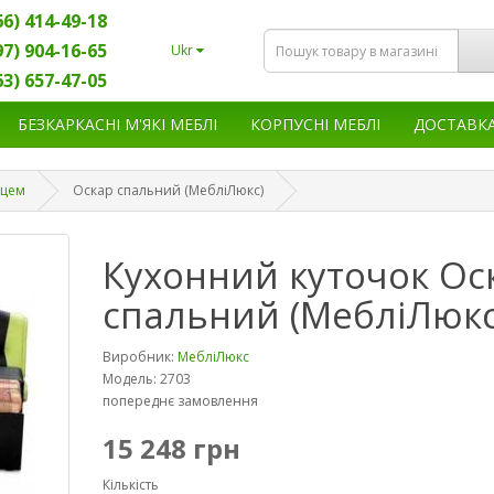
66) 414-49-18
97) 904-16-65
Ukr
63) 657-47-05
БЕЗКАРКАСНІ М'ЯКІ МЕБЛІ
КОРПУСНІ МЕБЛІ
ДОСТАВК
сцем
Оскар спальний (МебліЛюкс)
Кухонний куточок Ос
спальний (МебліЛюкс
Виробник:
МебліЛюкс
Модель: 2703
попереднє замовлення
15 248 грн
Кількість