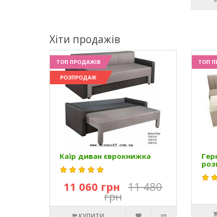
Хіти продажів
ТОП ПРОДАЖІВ
ТОП П
РОЗПРОДАЖ
Каїр диван єврокнижка
Гер
роз
11 060 грн
11 480
грн
КУПИТИ