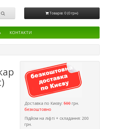
Товарів: 0 (0 грн)
А
КОНТАКТИ
кар
)
Доставка по Києву:
500
грн.
безкоштовно
Підйом на ліфті + складання: 200
грн.