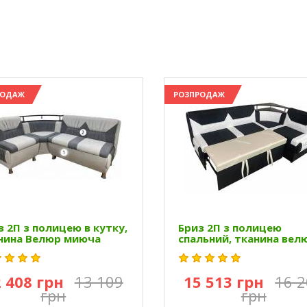
РОДАЖ
РОЗПРОДАЖ
з 2П з полицею в кутку,
Бриз 2П з полицею
нина Велюр миюча
спальний, тканина вел
 408 грн
13 109
15 513 грн
16 
грн
грн