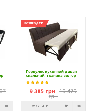
РОЗПРОДАЖ
Геркулес кухонний диван
юр
спальний, тканина велюр
207
9 385 грн
10 479
грн
КУПИТИ