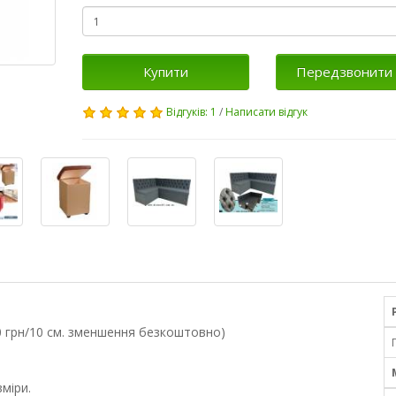
Купити
Передзвонити 
Відгуків: 1
/
Написати відгук
 грн/10 см. зменшення безкоштовно)
міри.