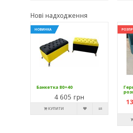
Нові надходження
НОВИНКА
РОЗП
Банкетка 80×40
Гер
роз
4 605 грн
13
КУПИТИ