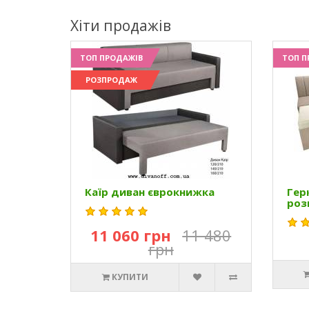
Хіти продажів
ТОП ПРОДАЖІВ
ТОП П
РОЗПРОДАЖ
Каїр диван єврокнижка
Гер
роз
11 060 грн
11 480
грн
КУПИТИ