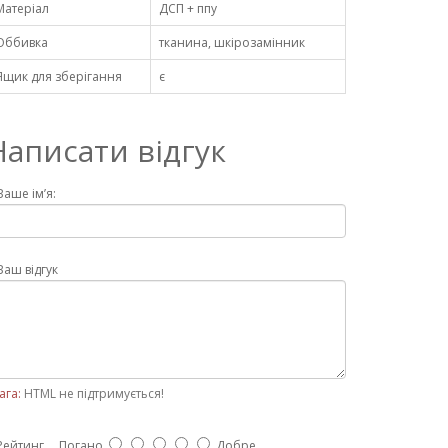
Матеріал
ДСП + ппу
Оббивка
тканина, шкірозамінник
Ящик для зберігання
є
Написати відгук
Ваше ім’я:
Ваш відгук
ага:
HTML не підтримується!
Рейтинг
Погано
Добре