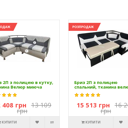
РОДАЖ
РОЗПРОДАЖ
з 2П з полицею в кутку,
Бриз 2П з полицею
нина Велюр миюча
спальний, тканина вел
 408 грн
13 109
15 513 грн
16 
грн
грн
КУПИТИ
КУПИТИ