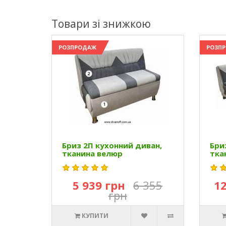
Товари зі знижкою
РОЗПРОДАЖ
РОЗП
Бриз 2П кухонний диван,
Бри
тканина велюр
тка
5 939 грн
6 355
12
грн
КУПИТИ