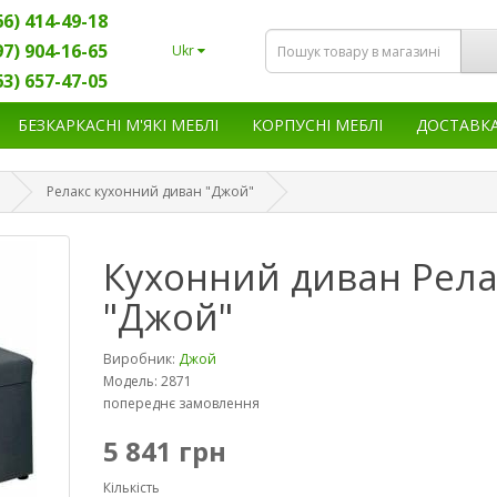
66) 414-49-18
97) 904-16-65
Ukr
63) 657-47-05
БЕЗКАРКАСНІ М'ЯКІ МЕБЛІ
КОРПУСНІ МЕБЛІ
ДОСТАВК
Релакс кухонний диван "Джой"
Кухонний диван Рела
"Джой"
Виробник:
Джой
Модель: 2871
попереднє замовлення
5 841 грн
Кількість