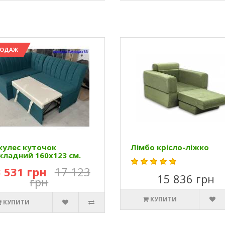
РОДАЖ
кулес куточок
Лімбо крісло-ліжко
кладний 160х123 см.
 531 грн
17 123
15 836 грн
грн
КУПИТИ
КУПИТИ