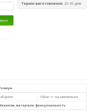
Термін виготовлення:
20-30 днів.
мені
Розміри
Габарити
100см. +/- під замовлення
Механізм, матеріали, функціональність