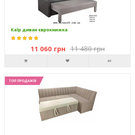
Каїр диван єврокнижка
11 060 грн
11 480 грн
ТОП ПРОДАЖІВ