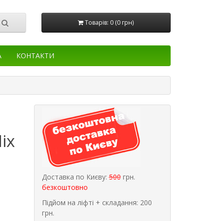
Товарів: 0 (0 грн)
А
КОНТАКТИ
ix
Доставка по Києву:
500
грн.
безкоштовно
Підйом на ліфті + складання: 200
грн.