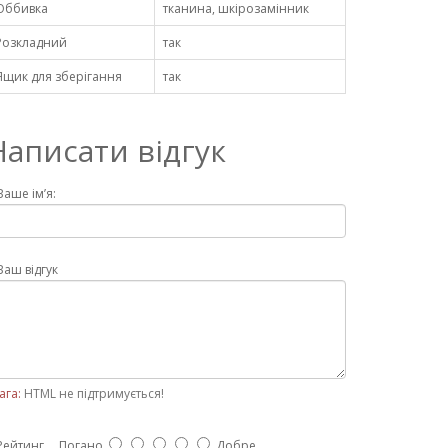
Оббивка
тканина, шкірозамінник
Розкладний
так
Ящик для зберігання
так
Написати відгук
Ваше ім’я:
Ваш відгук
ага:
HTML не підтримується!
Рейтинг
Погано
Добре