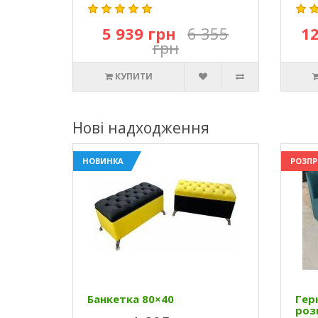
5 939 грн
6 355
12
грн
КУПИТИ
Нові надходження
НОВИНКА
РОЗП
Банкетка 80×40
Гер
роз