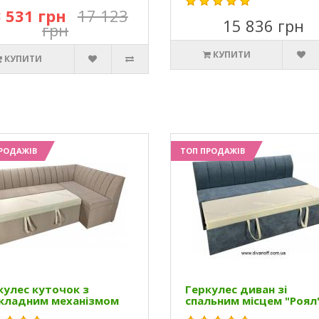
 531 грн
17 123
15 836 грн
грн
КУПИТИ
КУПИТИ
РОДАЖІВ
ТОП ПРОДАЖІВ
кулес куточок з
Геркулес диван зі
кладним механізмом
спальним місцем "Роял