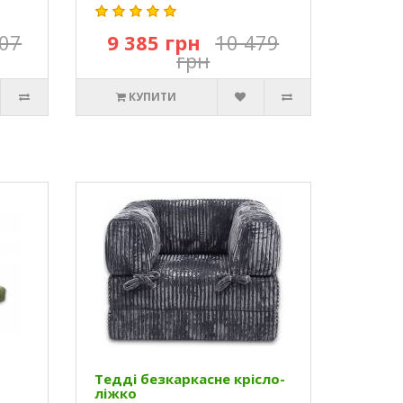
207
9 385 грн
10 479
грн
КУПИТИ
Тедді безкаркасне крісло-
ліжко