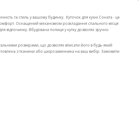
тичність та стиль у вашому будинку. Куточок для кухні Соната - це
та комфорт. Оснащений механізмом розкладання спального місця
 для відпочинку. Вбудована полиця у кутку дозволяє зручно
дуальними розмірами, що дозволяє вписати його в будь-який
готовлена з тканини або шкірозамінника на ваш вибір. Замовити