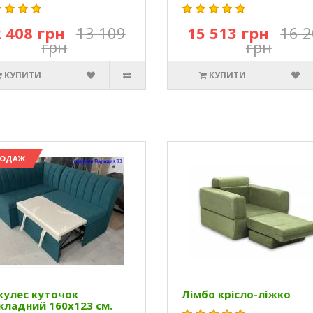
 408 грн
13 109
15 513 грн
16 
грн
грн
КУПИТИ
КУПИТИ
РОДАЖ
кулес куточок
Лімбо крісло-ліжко
кладний 160х123 см.