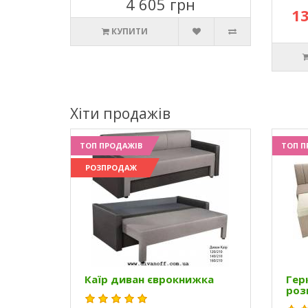
4 605 грн
13
КУПИТИ
Хіти продажів
ТОП ПРОДАЖІВ
ТОП П
РОЗПРОДАЖ
Каїр диван єврокнижка
Гер
роз