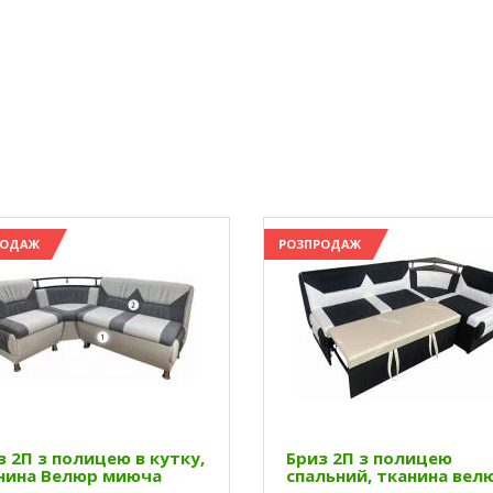
РОДАЖ
РОЗПРОДАЖ
з 2П з полицею в кутку,
Бриз 2П з полицею
нина Велюр миюча
спальний, тканина вел