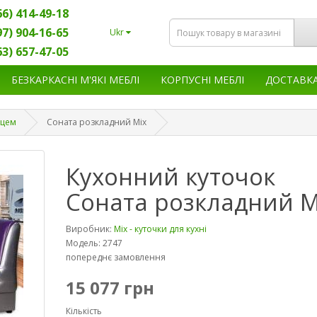
66) 414-49-18
97) 904-16-65
Ukr
63) 657-47-05
БЕЗКАРКАСНІ М'ЯКІ МЕБЛІ
КОРПУСНІ МЕБЛІ
ДОСТАВК
сцем
Соната розкладний Mix
Кухонний куточок
Соната розкладний M
Виробник:
Мix - куточки для кухні
Модель: 2747
попереднє замовлення
15 077 грн
Кількість