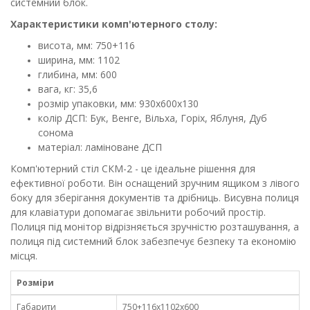
системний блок.
Характеристики комп'ютерного столу:
висота, мм: 750+116
ширина, мм: 1102
глибина, мм: 600
вага, кг: 35,6
розмір упаковки, мм: 930х600х130
колір ДСП: Бук, Венге, Вільха, Горіх, Яблуня, Дуб
сонома
матеріал: ламіноване ДСП
Комп'ютерний стіл СКМ-2 - це ідеальне рішення для
ефективної роботи. Він оснащений зручним ящиком з лівого
боку для зберігання документів та дрібниць. Висувна полиця
для клавіатури допомагає звільнити робочий простір.
Полиця під монітор відрізняється зручністю розташування, а
полиця під системний блок забезпечує безпеку та економію
місця.
Розміри
Габарити
750+116х1102х600