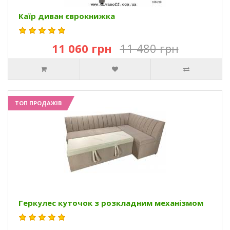
Каїр диван єврокнижка
11 060 грн
11 480 грн
ТОП ПРОДАЖІВ
Геркулес куточок з розкладним механізмом