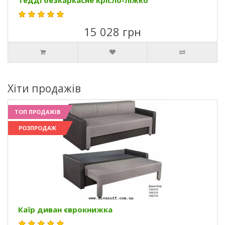
Тедді безкаркасне крісло-ліжко
15 028 грн
Хіти продажів
ТОП ПРОДАЖІВ
РОЗПРОДАЖ
Каїр диван єврокнижка